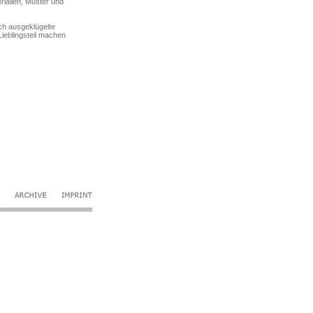
erialien, Muster und
ch ausgeklügelte
Lieblingsteil machen