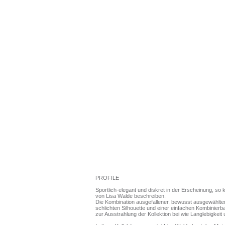
PROFILE
Sportlich-elegant und diskret in der Erscheinung, so 
von Lisa Walde beschreiben.
Die Kombination ausgefallener, bewusst ausgewählter 
schlichten Silhouette und einer einfachen Kombinierb
zur Ausstrahlung der Kollektion bei wie Langlebigkeit u