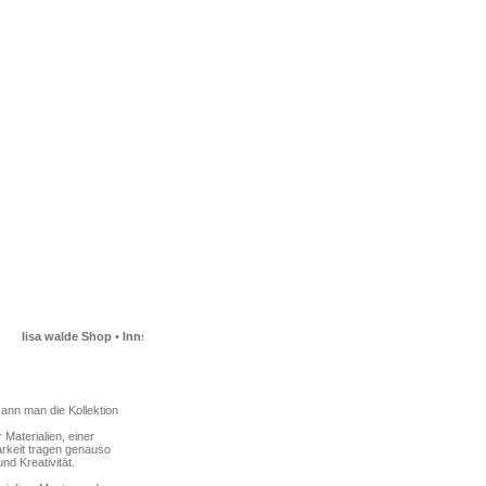
lisa walde Shop
•
Innstrasse 23
•
6020 Innsbruck
kann man die Kollektion
Materialien, einer
arkeit tragen genauso
nd Kreativität.