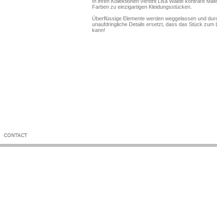
In ihren Kollektionen vereint Lisa Walde konträre Mat
Farben zu einzigartigen Kleidungsstücken.
Überflüssige Elemente werden weggelassen und dur
unaufdringliche Details ersetzt, dass das Stück zum 
kann!